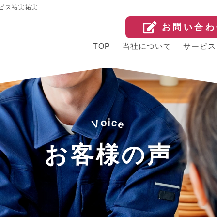
ピス祐実祐実
お問い合わ
TOP
当社について
サービス
o
i
c
V
e
お客様の声