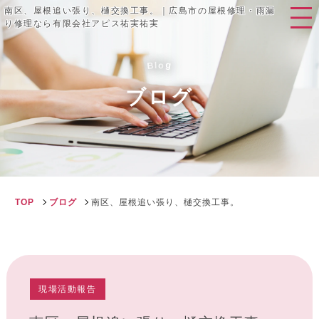
南区、屋根追い張り、樋交換工事。｜広島市の屋根修理・雨漏
り修理なら有限会社アピス祐実祐実
g
B
o
l
ブログ
TOP
ブログ
南区、屋根追い張り、樋交換工事。
現場活動報告