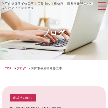
防府市棟漆喰補修工事｜広島市の屋根修理・雨漏り修理なら有
限会社アピス祐実祐実
g
B
o
l
ブログ
TOP
ブログ
防府市棟漆喰補修工事
現場活動報告